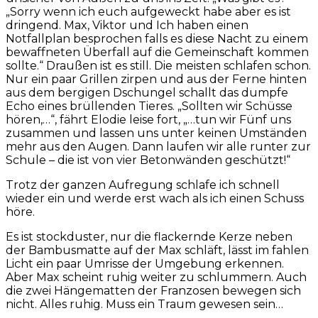
„Sorry wenn ich euch aufgeweckt habe aber es ist
dringend. Max, Viktor und Ich haben einen
Notfallplan besprochen falls es diese Nacht zu einem
bewaffneten Überfall auf die Gemeinschaft kommen
sollte.“ Draußen ist es still. Die meisten schlafen schon.
Nur ein paar Grillen zirpen und aus der Ferne hinten
aus dem bergigen Dschungel schallt das dumpfe
Echo eines brüllenden Tieres. „Sollten wir Schüsse
hören,…“, fährt Elodie leise fort, „…tun wir Fünf uns
zusammen und lassen uns unter keinen Umständen
mehr aus den Augen. Dann laufen wir alle runter zur
Schule – die ist von vier Betonwänden geschützt!“
Trotz der ganzen Aufregung schlafe ich schnell
wieder ein und werde erst wach als ich einen Schuss
höre.
Es ist stockduster, nur die flackernde Kerze neben
der Bambusmatte auf der Max schläft, lässt im fahlen
Licht ein paar Umrisse der Umgebung erkennen.
Aber Max scheint ruhig weiter zu schlummern. Auch
die zwei Hängematten der Franzosen bewegen sich
nicht. Alles ruhig. Muss ein Traum gewesen sein…