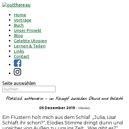
Home
Vorträge
Buch
Unser Projekt
Blog
Gelebte Utopien
Lernen & Teilen
Links
Contact
Seite auswählen
Plötzlich mittendrin – im Kampf zwischen David und Goliath
05 Dezember 2019
– Mexiko
Ein Flüstern holt mich aus dem Schlaf. „Julia, Lisa!
Schlaft ihr schon?“, Elodies Stimme dringt dünn und
unsicher von Außen zu uns ins Zelt. „Was gibt es?“