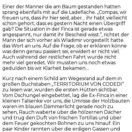
Einer der Männer die am Baum gestanden hatten
sprang ebenfalls mit auf die Ladefläche. „Compas, wir
freuen uns, dass ihr hier seid, aber… ihr habt vielleicht
schon gehört, dass es gestern Nacht einen Übergriff
gab? Die Situation in der Finca ist gerade etwas
angespannt, nur damit ihr Bescheid wisst.“, richtet der
Mann der sich vorher als Wladimir vorgestellt hatte
das Wort an uns. Auf die Frage, ob er erklären könne
was denn genau passiert sei, erwidert er nicht viel.
Auch während der restlichen Fahrt wurde nicht
mehr viel geredet. Wir mussten uns noch etwas
gedulden bis wir Klarheit bekamen…
Kurz nach einem Schild am Wegesrand auf dem in
großen Buchstaben „TERRITORIUM VON CODEDI“
zu lesen war, wurden die ersten Hütten sichtbar.
Vom Dschungel eingebettet, lag die Ex-Finca in einer
kleinen Talsenke vor uns, die Umrisse der Holzbauten
waren im blauen Dämmerlicht gerade noch zu
sehen, Rauch waberte über die hölzernen Dächer
und trug den Duft von frischen Tortillas und über
dem Feuer gekochten Bohnen zu uns hinauf. Ein
paar Kinder rannten über die erdigen Gassen und