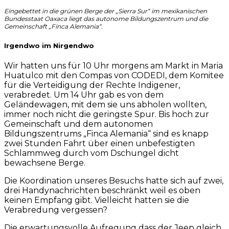
Eingebettet in die grünen Berge der „Sierra Sur“ im mexikanischen
Bundesstaat Oaxaca liegt das autonome Bildungszentrum und die
Gemeinschaft „Finca Alemania“.
Irgendwo im Nirgendwo
Wir hatten uns für 10 Uhr morgens am Markt in Maria
Huatulco mit den Compas von CODEDI, dem Komitee
für die Verteidigung der Rechte Indigener,
verabredet. Um 14 Uhr gab es von dem
Geländewagen, mit dem sie uns abholen wollten,
immer noch nicht die geringste Spur. Bis hoch zur
Gemeinschaft und dem autonomen
Bildungszentrums „Finca Alemania“ sind es knapp
zwei Stunden Fahrt über einen unbefestigten
Schlammweg durch vom Dschungel dicht
bewachsene Berge.
Die Koordination unseres Besuchs hatte sich auf zwei,
drei Handynachrichten beschränkt weil es oben
keinen Empfang gibt. Vielleicht hatten sie die
Verabredung vergessen?
Die erwartungsvolle Aufregung dass der Jeep gleich