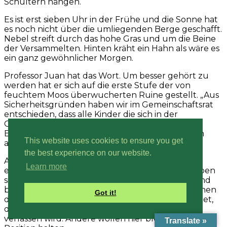
Schultern hängen.
Es ist erst sieben Uhr in der Frühe und die Sonne hat
es noch nicht über die umliegenden Berge geschafft.
Nebel streift durch das hohe Gras und um die Beine
der Versammelten. Hinten kräht ein Hahn als wäre es
ein ganz gewöhnlicher Morgen.
Professor Juan hat das Wort. Um besser gehört zu
werden hat er sich auf die erste Stufe der von
feuchtem Moos überwucherten Ruine gestellt. „Aus
Sicherheitsgründen haben wir im Gemeinschaftsrat
entschieden, dass alle Kinder die sich in der
Gemeinschaft befinden – vor allem die die ohne
Eltern hier sind – die Finca verlassen sollten. Allen
This website uses cookies to ensure you get
anderen wird die Entscheidung frei überlassen.“
the best experience on our website.
Als Juan die Runde zur freien Diskussion öffnet,
Learn more
ergreift ein Mann das Wort. An seinen Beinen haben
sich seine zwei kleinen Söhne festgeklammert und
blicken schüchtern in die Runde. Dem Mann stehen
Got it!
die Tränen in den Augen als er vor allen verkündet,
dass er die Finca samt seiner gesamten Familie
verlassen wird. Andere wollen hier bleiben und die
Translate »